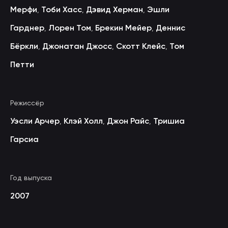
Мерфи
Тоби Хасс
Дэвид Херман
Эшли
,
,
,
Гарднер
Лорен Том
Брекин Мейер
Деннис
,
,
,
Бёркли
Джонатан Джосс
Скотт Клейс
Том
,
,
,
Петти
Режиссёр
Уэсли Арчер
Клэй Холл
Джон Райс
Тришиа
,
,
,
Гарсиа
Год выпуска
2007