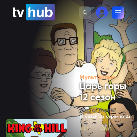
Мультфильм
Царь горы
12 сезон
King of the Hill
12 сезон
. 22 серии из 22
2007
США