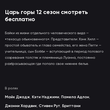
Царь горы 12 сезон смотреть
бесплатно
Байки из жизни отдельного человеческого вида —
«техасца обыкновенного». Представители: Хэнк Хилл —
простой обыватель и глава семейства, его жена Пегги —
учительница, сын Бобби — вступающий в период полового
созревания толстяк и племянница Луанна, постоянно
разбрасывающая где попало свое нижнее белье.
В ролях
Майк Джадж
Кэти Нэджими
Памела Адлон
,
,
,
Джонни Хардвик
Стивен Рут
Бриттани
,
,