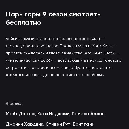
Царь горы 9 сезон смотреть
бесплатно
Байки из жизни отдельного человеческого вида —
«техасца обыкновенного». Представители: Хэнк Хилл —
простой обыватель и глава семейства, его жена Пегги —
учительница, сын Бобби — вступающий в период полового
созревания толстяк и племянница Луанна, постоянно
разбрасывающая где попало свое нижнее белье.
В ролях
Майк Джадж
Кэти Нэджими
Памела Адлон
,
,
,
Джонни Хардвик
Стивен Рут
Бриттани
,
,