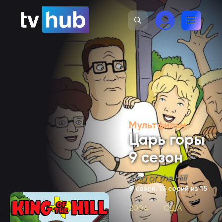
Мультфильм
Царь горы
9 сезон
King of the Hill
9 сезон
. 15 серий из 15
2004
США