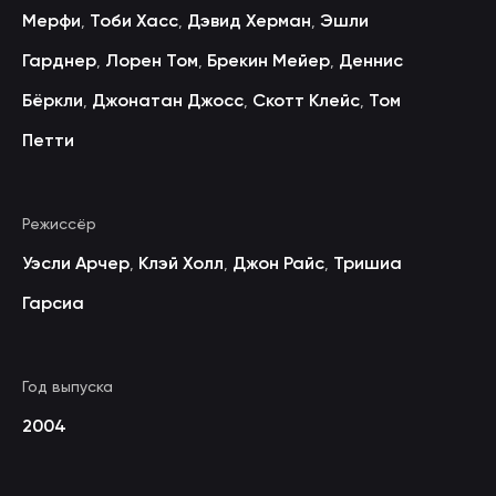
Мерфи
Тоби Хасс
Дэвид Херман
Эшли
,
,
,
Гарднер
Лорен Том
Брекин Мейер
Деннис
,
,
,
Бёркли
Джонатан Джосс
Скотт Клейс
Том
,
,
,
Петти
Режиссёр
Уэсли Арчер
Клэй Холл
Джон Райс
Тришиа
,
,
,
Гарсиа
Год выпуска
2004