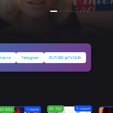
такте
Telegram
RUTUBE @TV.HUB
5 серий
КП: 7.52
1 серия
КП: 8.52