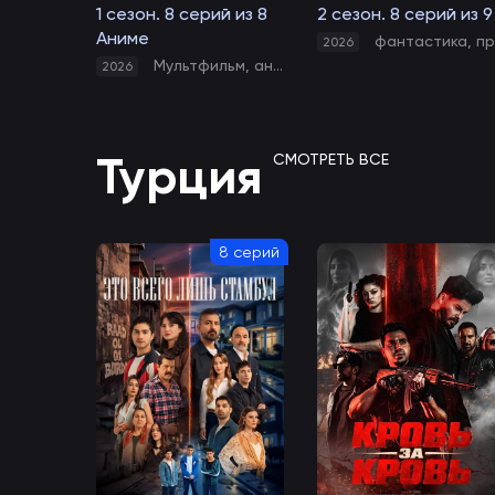
1 сезон. 8 серий из 8
2 сезон. 8 серий из 9
Аниме
фантастика
,
приключени
2026
Мультфильм
,
аниме
,
экшен
,
приключения
,
ф
2026
Турция
СМОТРЕТЬ ВСЕ
8 серий