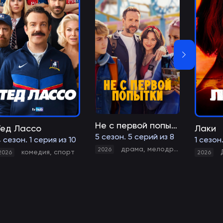
Не с первой попытки
Тед Лассо
Лаки
5 сезон. 5 серий из 8
 сезон. 1 серия из 10
1 сезон
драма
,
мелодрама
,
комедия
2026
комедия
,
спорт
2026
2026