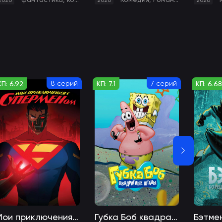
2026
2026
2026
8 серий
7 серий
КП: 6.92
КП: 7.1
КП: 6.6
Мои приключения с Суперменом
Губка Боб квадратные штаны