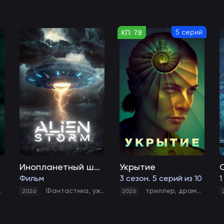
5 серий
КП: 7.8
Инопланетный шторм
Укрытие
Фильм
3 сезон. 5 серий из 10
1
,
мелодрама
Фантастика
,
триллер
,
ужасы
триллер
,
драма
,
фант
2026
2026