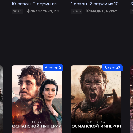
10 сезон. 2 серии из 10
1 сезон. 2 серии из 10
3
я
,
боевик
фантастика
,
фэнтези
,
приключения
,
мультфильм
,
комедия
Комедия
,
мультфильм
,
мультфильм
2026
2026
антастика
6 серий
6 серий