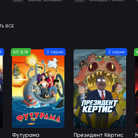
2026
2026
ТЬ ВСЕ
й
2 серии
2 серии
КП: 8.19
Футурама
Президент Кёртис