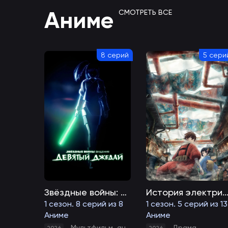
Аниме
СМОТРЕТЬ ВСЕ
8 серий
5 сери
Звёздные войны: Видения. Девятый джедай
История электричества в двадцатом 
1 сезон. 8 серий из 8
1 сезон. 5 серий из 13
Аниме
Аниме
Мультфильм
,
аниме
,
экшен
,
приключения
Драма
,
ф