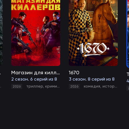
чества
Магазин для киллеров
1670
2 сезон. 6 серий из 8
3 сезон. 8 серий из 8
4
,
история
триллер
,
криминал
комедия
,
история
2026
2026