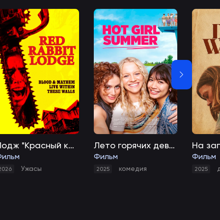
Лодж "Красный кролик"
Лето горячих девчонок
На за
Фильм
Фильм
Фильм
Ужасы
комедия
2026
2025
2025