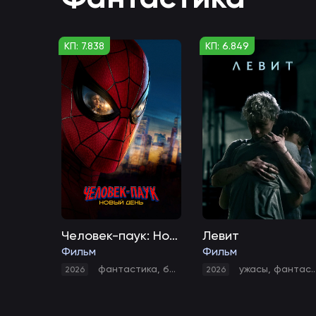
КП: 7.838
КП: 6.849
Человек-паук: Новый день
Левит
Фильм
Фильм
фантастика
,
боевик
,
приключения
ужасы
,
фантастика
2026
2026