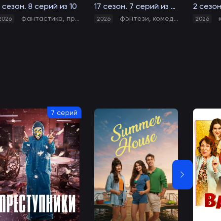
 сезон. 8 серий из 10
17 сезон. 7 серий из XX
фантастика
,
приключения
,
боевик
фэнтези
,
фэнтези
,
комедия
,
комедия
,
мультфил
,
му
2026
2026
2026
7 серий