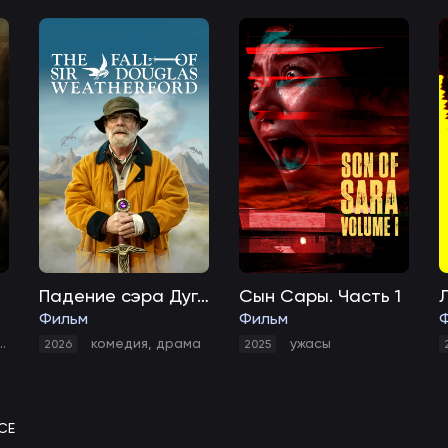
Падение сэра Дугласа Уитерфорда
Сын Сары. Часть 1
Фильм
Фильм
военный
,
биография
комедия
,
драма
ужасы
2026
2025
СЕ