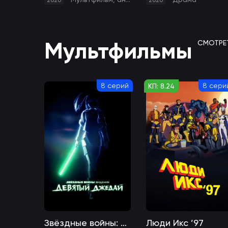
2026
2026
Мультфильмы
СМОТРЕ
8 серий
8 сери
КП: 8.24
Звёздные войны: Видения. Девятый джедай
Люди Икс ’97