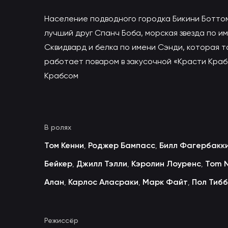
Население подводного городка Бикини Ботто
лучший друг Спанч Боба, морская звезда по 
Сквидвард и белка по имени Сэнди, которая т
работает поваром в закусочной «Красти Краб
Крабсом
В ролях
Том Кенни
Роджер Бампасс
Билл Фагербакк
,
,
Бейкер
Джилл Тэлли
Кэролин Лоуренс
Tom N
,
,
,
Алан
Карлос Аласраки
Марк Файт
Пол Тиб
,
,
,
Режиссёр