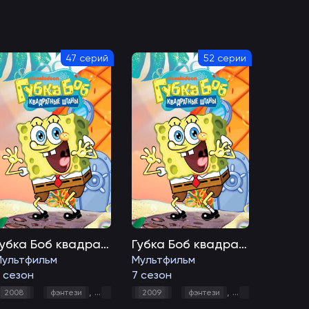
47 серий
52 серии
Губка Боб квадратные штаны
Губка Боб квадратные штаны
Мультфильм
Мультфильм
 сезон
7 сезон
,
,
,
,
,
,
,
я
2008
мультфильм
фэнтези
семейный
комедия
2009
мультфильм
фэнтези
семейный
комедия
му