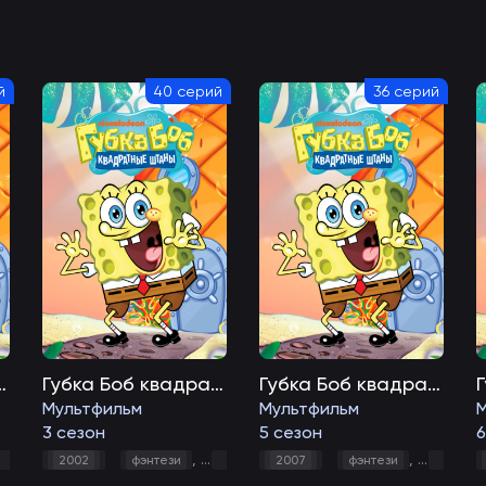
й
40 серий
36 серий
дратные штаны
Губка Боб квадратные штаны
Губка Боб квадратные штаны
Мультфильм
Мультфильм
3 сезон
5 сезон
6
ый
,
,
,
,
,
,
комедия
2002
мультфильм
фэнтези
семейный
комедия
2007
мультфильм
фэнтези
семейный
комеди