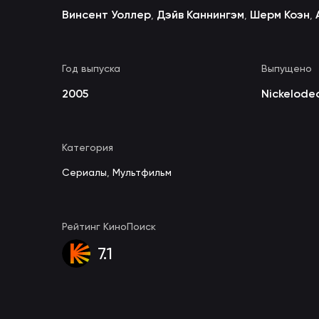
Винсент Уоллер
Дэйв Каннингэм
Шерм Коэн
,
,
,
Год выпуска
Выпущено
2005
Nickelode
Категория
Сериалы
,
Мультфильм
Рейтинг КиноПоиск
7.1