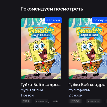
Рекомендуем посмотреть
41 серия
36 сери
Губка Боб квадратные штаны
Губка Боб ква
Мультфильм
Мультфильм
1 сезон
2 сезон
,
комедия
,
мультфильм
,
семейн
,
1999
фэнтези
2000
фэнтези