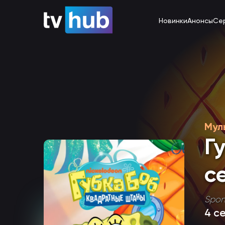
Новинки
Анонсы
Се
Мул
Г
с
Spon
4 с