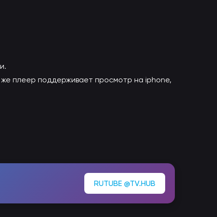
и.
к же плеер поддерживает просмотр на iphone,
RUTUBE @TV.HUB