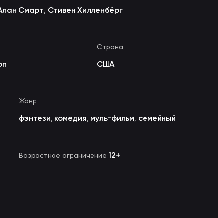
Алан Смарт
Стивен Хилленбёрг
,
Страна
on
США
Жанр
фэнтези
комедия
мультфильм
семейный
,
,
,
12+
Возрастное ограничение