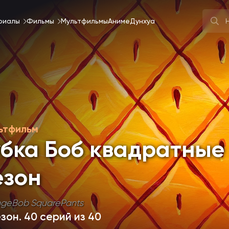
риалы
Фильмы
Мультфильмы
Аниме
Дунхуа
ьтфильм
убка Боб квадратные
езон
geBob SquarePants
езон
. 40 серий из 40