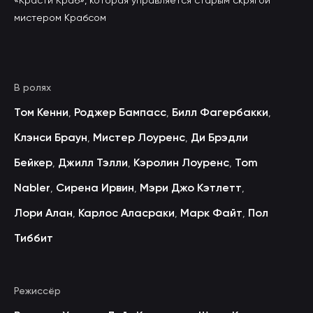
«Красти Краб», которая управляется старым скрягой
мистером Крабсом
В ролях
Том Кенни
Роджер Бампасс
Билл Фагербакки
,
,
,
Клэнси Браун
Мистер Лоуренс
Ди Брэдли
,
,
Бейкер
Джилл Тэлли
Кэролин Лоуренс
Tom
,
,
,
Nabler
Сирена Ирвин
Мэри Джо Кэтлетт
,
,
,
Лори Алан
Карлос Аласраки
Марк Файт
Пол
,
,
,
Тиббит
Режиссёр