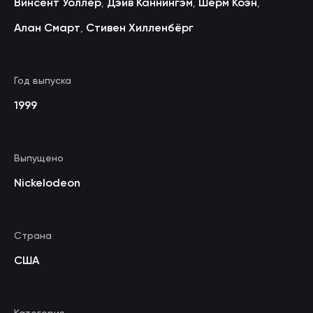
Винсент Уоллер
Дэйв Каннингэм
Шерм Коэн
,
,
,
Алан Смарт
Стивен Хилленбёрг
,
Год выпуска
1999
Выпущено
Nickelodeon
Страна
США