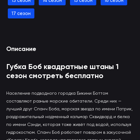
13 сезон
14 сезон
15 сезон
16 сезон
17 сезон
Описание
Губка Боб квадратные штаны 1
сезон смотреть бесплатно
Население подводного городка Бикини Боттом
составляют разные морские обитатели. Среди них —
лучший друг Спанч Боба, морская звезда по имени Патрик,
раздражительный надменный кальмар Сквидвард и белка
по имени Сэнди, которая тоже живёт под водой, используя
гидрокостюм. Спанч Боб работает поваром в закусочной