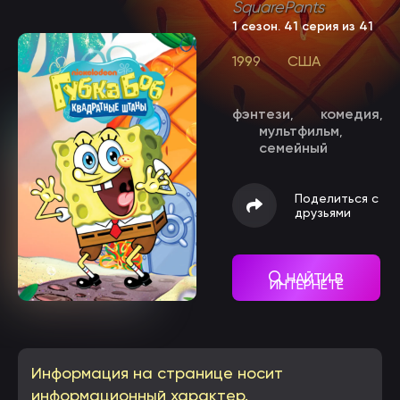
SquarePants
1 сезон
. 41 серия из 41
1999
США
фэнтези
комедия
,
,
мультфильм
,
семейный
Поделиться с
друзьями
НАЙТИ В
ИНТЕРНЕТЕ
Информация на странице носит
информационный характер.