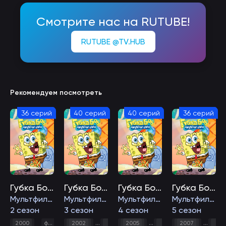
Смотрите нас на RUTUBE!
RUTUBE @TV.HUB
Рекомендуем посмотреть
36 серий
40 серий
40 серий
36 серий
Губка Боб квадратные штаны
Губка Боб квадратные штаны
Губка Боб квадратные штаны
Губка Боб квадратные штаны
Мультфильм
Мультфильм
Мультфильм
Мультфильм
2 сезон
3 сезон
4 сезон
5 сезон
,
комедия
,
мультфильм
,
,
семейный
,
,
,
2000
фэнтези
2002
фэнтези
2005
комедия
фэнтези
2007
мультфильм
комедия
фэн