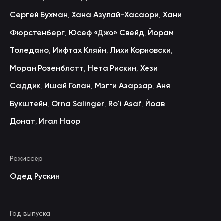
Сергей Бухман
Хана Азулай-Хасафри
Хани
,
,
Фюрстенберг
Юсеф «Джо» Свейд
Йорам
,
,
Толедано
Иифтах Кляйн
Лихи Корновски
,
,
,
Моран Розенблатт
Нета Рискин
Хези
,
,
Саддик
Ишай Голан
Мэгги Азарзар
Аня
,
,
,
Букштейн
Orna Salinger
Ro'i Asaf
Йоав
,
,
,
Донат
Игал Наор
,
Режиссёр
Одед Рускин
Год выпуска