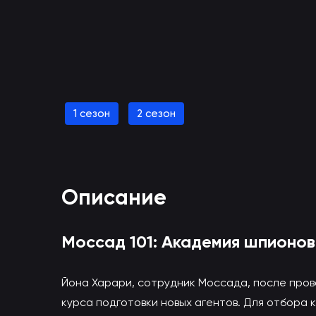
1 сезон
2 сезон
Смотреть Моссад 101: Академия
(вы будете перенаправлены
Описание
Моссад 101: Академия шпионов
Йона Харари, сотрудник Моссада, после пров
курса подготовки новых агентов. Для отбора 