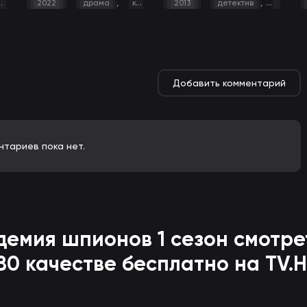
,
,
2022
драма
комедия
2013
детектив
драма
Добавить комментарий
нтариев пока нет.
адемия шпионов
1 сезон смотр
80 качестве бесплатно на TV.