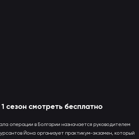
 шпионов 1 сезон онлайн
 на другой сайт)
 1 сезон смотреть бесплатно
ала операции в Болгарии назначается руководителем
курсантов Йона организует практикум-экзамен, который