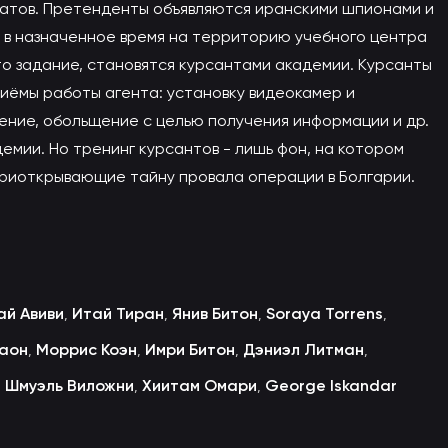
датов. Претенденты объявляются иранскими шпионами и
я в назначенное время на территорию учебного центра
то задание, становятся курсантами академии. Курсанты
иёмы работы агента: установку видеокамер и
ние, обольщение с целью получения информации и др.
емии. Но тренинг курсантов - лишь фон, на котором
приоткрывающие тайну провала операции в Болгарии.
ай Авиви
Итай Тиран
Янив Битон
Soraya Torrens
,
,
,
,
Гаон
Моррис Коэн
Имри Битон
Дэниэл Литман
,
,
,
,
Шмуэль Виложни
Хиитам Омари
George Iskandar
,
,
,