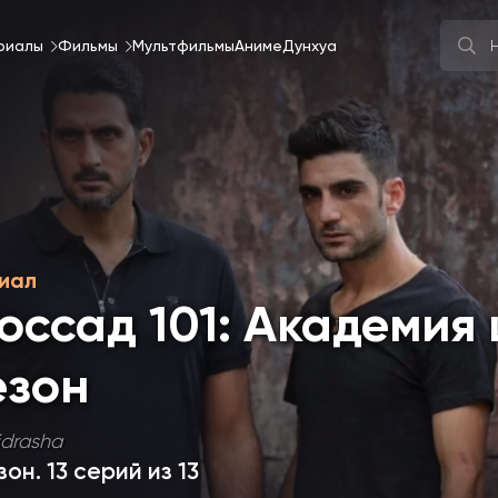
риалы
Фильмы
Мультфильмы
Аниме
Дунхуа
иал
оссад 101: Академия
езон
drasha
езон
. 13 серий из 13