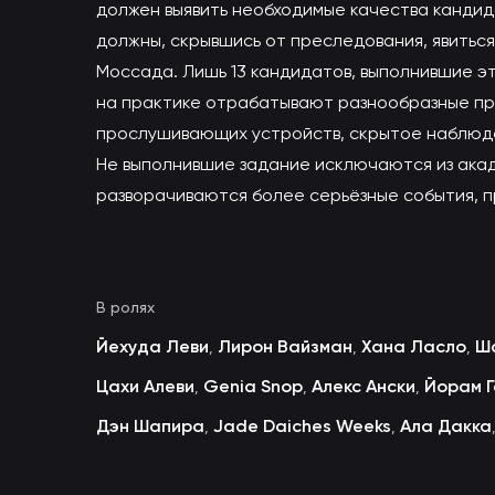
должен выявить необходимые качества канди
должны, скрывшись от преследования, явитьс
Моссада. Лишь 13 кандидатов, выполнившие э
на практике отрабатывают разнообразные пр
прослушивающих устройств, скрытое наблюде
Не выполнившие задание исключаются из акад
разворачиваются более серьёзные события, 
В ролях
Йехуда Леви
Лирон Вайзман
Хана Ласло
Ш
,
,
,
Цахи Алеви
Genia Snop
Алекс Ански
Йорам 
,
,
,
Дэн Шапира
Jade Daiches Weeks
Ала Дакка
,
,