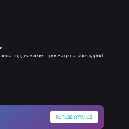
и.
 плеер поддерживает просмотр на iphone, ipad
RUTUBE @TV.HUB