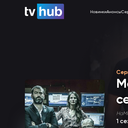
Новинки
Анонсы
Се
Сер
М
с
HaMi
1 с