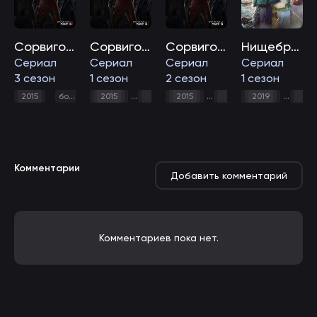
Сорвиголова
Сорвиголова
Сорвиголова
Нищеброды
Сериал
Сериал
Сериал
Сериал
3 сезон
1 сезон
2 сезон
1 сезон
,
драма
,
криминал
,
,
триллер
,
,
,
фантастик
,
,
2015
боевик
2015
боевик
2015
драма
боевик
криминал
2019
драма
крим
тр
Комментарии
Добавить комментарий
Комментариев пока нет.