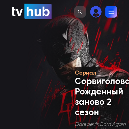
Сериал
Сорвиголова
Рожденный
заново 2
сезон
Daredevil: Born Again