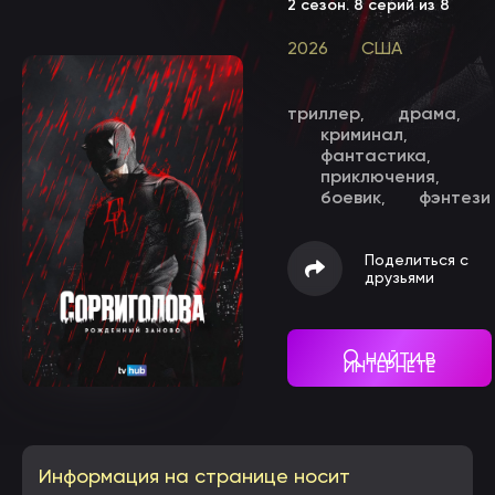
2 сезон
. 8 серий из 8
2026
США
триллер
драма
,
,
криминал
,
фантастика
,
приключения
,
боевик
фэнтези
,
Поделиться с
друзьями
НАЙТИ В
ИНТЕРНЕТЕ
Информация на странице носит