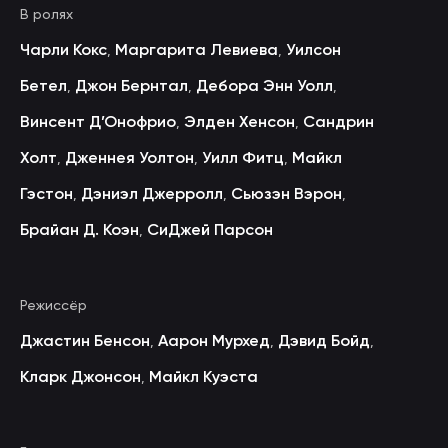
В ролях
Чарли Кокс
Маргарита Левиева
Уилсон
,
,
Бетел
Джон Бернтал
Дебора Энн Уолл
,
,
,
Винсент Д’Онофрио
Элден Хенсон
Сандрин
,
,
Холт
Дженнея Уолтон
Уилл Фитц
Майкл
,
,
,
Гэстон
Дэниэл Джерролл
Сьюзэн Вэрон
,
,
,
Брайан Д. Коэн
СиДжей Парсон
,
Режиссёр
Джастин Бенсон
Аарон Мурхед
Дэвид Бойд
,
,
,
Кларк Джонсон
Майкл Куэста
,