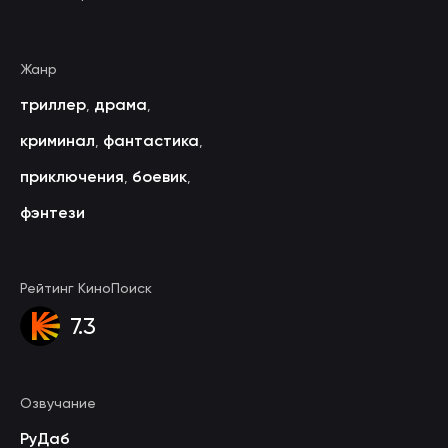
Жанр
триллер
драма
,
,
криминал
фантастика
,
,
приключения
боевик
,
,
фэнтези
Рейтинг КиноПоиск
7.3
Озвучание
РуДаб