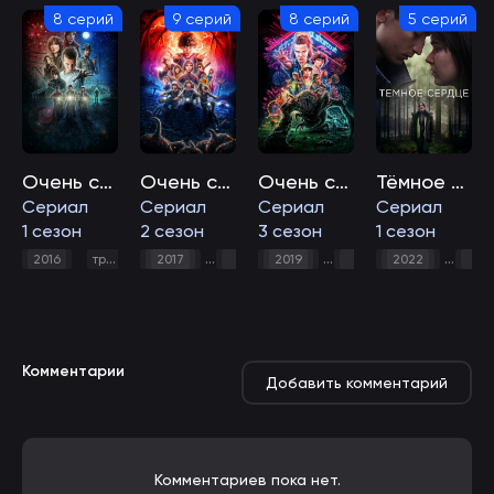
8 серий
9 серий
8 серий
5 серий
Очень странные дела
Очень странные дела
Очень странные дела
Тёмное сердце
Сериал
Сериал
Сериал
Cериал
1 сезон
2 сезон
3 сезон
1 сезон
,
драма
,
детектив
,
,
фантастика
,
,
,
фэнте
,
,
2016
триллер
2017
триллер
2019
драма
триллер
детектив
2022
драма
дра
фа
Комментарии
Добавить комментарий
Комментариев пока нет.