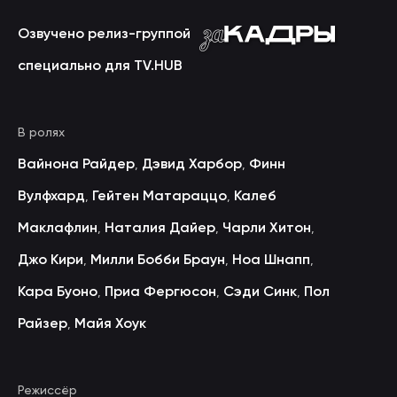
Озвучено релиз-группой
специально для TV.HUB
В ролях
Вайнона Райдер
Дэвид Харбор
Финн
,
,
Вулфхард
Гейтен Матараццо
Калеб
,
,
Маклафлин
Наталия Дайер
Чарли Хитон
,
,
,
Джо Кири
Милли Бобби Браун
Ноа Шнапп
,
,
,
Кара Буоно
Приа Фергюсон
Сэди Синк
Пол
,
,
,
Райзер
Майя Хоук
,
Режиссёр