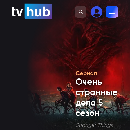
Сериал
Очень
странные
дела 5
сезон
Stranger Things