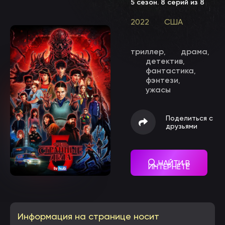
5 сезон
. 8 серий из 8
2022
США
триллер
драма
,
,
детектив
,
фантастика
,
фэнтези
,
ужасы
Поделиться с
друзьями
НАЙТИ В
ИНТЕРНЕТЕ
Информация на странице носит