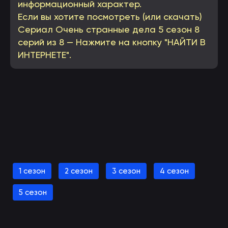
информационный характер.
Если вы хотите посмотреть (или скачать)
Сериал Очень странные дела 5 сезон 8
серий из 8 — Нажмите на кнопку "НАЙТИ В
ИНТЕРНЕТЕ".
Смотреть Очень странные дела 5 сезон онлайн
1 сезон
2 сезон
3 сезон
4 сезон
(вы будете перенаправлены на другой сайт)
5 сезон