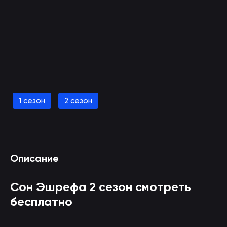
Смотреть Сон Эшрефа 2 сезон онлайн
1 сезон
2 сезон
(вы будете перенаправлены на другой сайт)
Описание
Сон Эшрефа 2 сезон смотреть
бесплатно