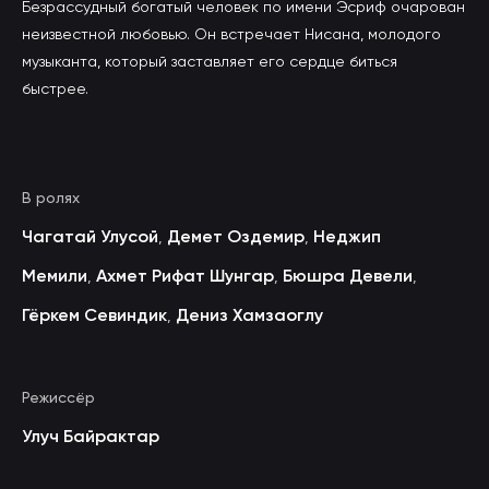
Безрассудный богатый человек по имени Эсриф очарован
неизвестной любовью. Он встречает Нисана, молодого
музыканта, который заставляет его сердце биться
быстрее.
В ролях
Чагатай Улусой
Демет Оздемир
Неджип
,
,
Мемили
Ахмет Рифат Шунгар
Бюшра Девели
,
,
,
Гёркем Севиндик
Дениз Хамзаоглу
,
Режиссёр
Улуч Байрактар