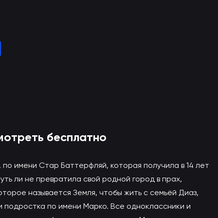
2 сезон онлайн
ой сайт)
смотреть бесплатно
, по имени Стар Баттерфляй, которая получила в 14 лет
уть ли не превратила свой родной город в прах,
оторое называется Земля, чтобы жить с семьёй Диаз,
 подростка по имени Марко. Все одноклассники и