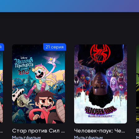
й
21 серия
 против Сил Зла
Стар против Сил Зла
Человек-паук: Через вселенные
Мультфильм
Мультфильм