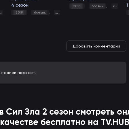
4 сезон
1
,
2018
боевик
комедия
приключения
,
,
семейный
,
,
,
фантастика
,
,
,
фэнтези
,
,
,
,
2019
комедия
боевик
мультфильм
драма
приключения
комедия
семейный
мультфильм
фан
пр
Добавить комментарий
нтариев пока нет.
в Сил Зла
2 сезон смотреть он
качестве бесплатно на TV.HU