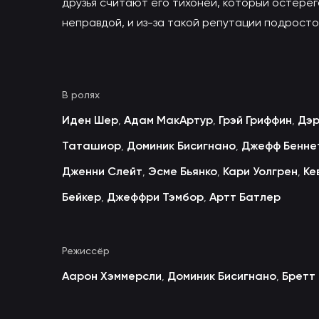
друзья считают его тихоней, который остере
неправдой, и из-за такой репутации подрост
В ролях
Иден Шер
Адам МакАртур
Грэй Гриффин
Дэр
,
,
,
Таташиор
Доминик Бисигнано
Джефф Бенне
,
,
Дженни Слейт
Эсме Бьянко
Кари Уолгрен
Ке
,
,
,
Бейкер
Джеффри Тэмбор
Артт Батлер
,
,
Режиссёр
Аарон Хэммерсли
Доминик Бисигнано
Бретт
,
,