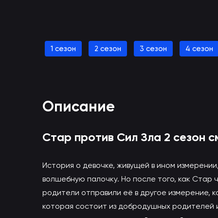
1 сезон
2 сезон
3 сезон
4 сезон
Смотреть Стар против Сил Зла 
(вы будете перенаправлены на друг
Описание
Стар против Сил Зла 2 сезон 
История о девочке, живущей в ином измерении
волшебную палочку. Но после того, как Стар ч
родители отправили её в другое измерение, к
которая состоит из добродушных родителей и