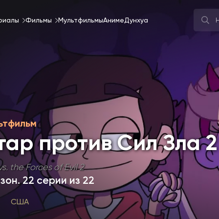
риалы
Фильмы
Мультфильмы
Аниме
Дунхуа
ьтфильм
тар против Сил Зла 2
vs. the Forces of Evil 2
езон
. 22 серии из 22
США