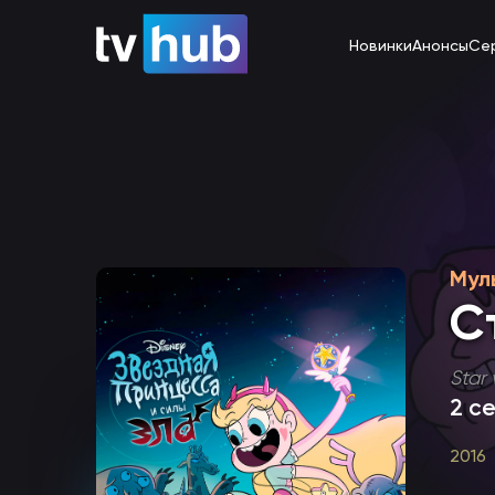
Новинки
Анонсы
Се
Мул
С
Star 
2 с
2016