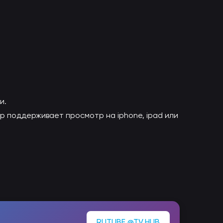
и.
ер поддерживает просмотр на iphone, ipad или
RUTUBE @TV.HUB