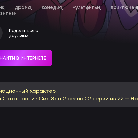
ик
драма
комедия
мультфильм
приключен
,
,
,
,
энтези
Поделиться с
друзьями
НАЙТИ В ИНТЕРНЕТЕ
мационный характер.
 Стар против Сил Зла 2 сезон 22 серии из 22 — Н