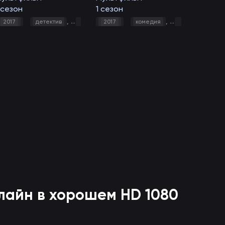
 сезон
1 сезон
,
,
,
,
,
мультфильм
приключения
семейный
фантастика
фэнтез
,
,
,
,
,
,
,
,
,
тастика
иключения
2017
детектив
фэнтези
семейный
комедия
фантастика
2017
мультфильм
комедия
фэнтези
приключения
короткометражк
фэ
лайн в хорошем HD 1080
B