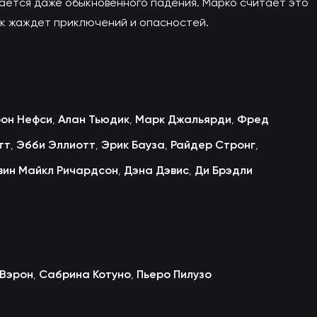
гается даже обыкновенного падения. Марко считает это
ок жаждет приключений и опасностей.
он Нефси
Алан Тьюдик
Марк Джальярди
Фред
,
,
,
тт
Эбби Эллиотт
Эрик Бауза
Райдер Стронг
,
,
,
,
вин Майкл Ричардсон
Дэна Дэвис
Ди Брэдли
,
,
 Вэрон
Сабрина Котуно
Пьеро Пилузо
,
,