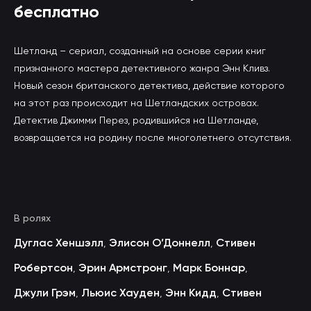
бесплатно
Шетланд – сериал, созданный на основе серии книг
признанного мастера детективного жанра Энн Кливз.
Новый сезон британского детектива, действие которого
на этот раз происходит на Шетландских островах.
Детектив Джимми Перез, родившийся на Шетланде,
возвращается на родину после многолетнего отсутствия.
В ролях
Дуглас Хеншэлл
Элисон О’Доннелл
Стивен
,
,
Робертсон
Эрин Армстронг
Марк Боннар
,
,
,
Джули Грэм
Льюис Хауден
Энн Кидд
Стивен
,
,
,