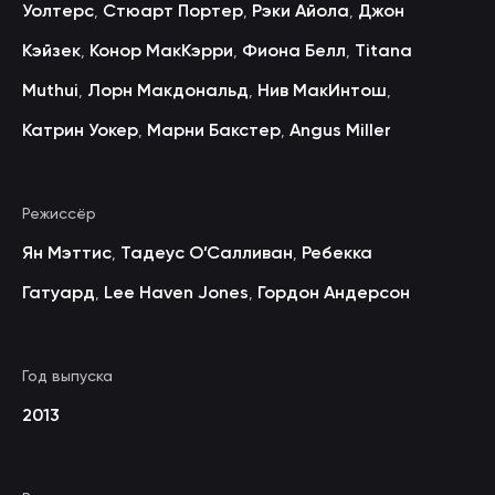
Уолтерс
Стюарт Портер
Рэки Айола
Джон
,
,
,
Кэйзек
Конор МакКэрри
Фиона Белл
Titana
,
,
,
Muthui
Лорн Макдональд
Нив МакИнтош
,
,
,
Катрин Уокер
Марни Бакстер
Angus Miller
,
,
Режиссёр
Ян Мэттис
Тадеус О’Салливан
Ребекка
,
,
Гатуард
Lee Haven Jones
Гордон Андерсон
,
,
Год выпуска
2013