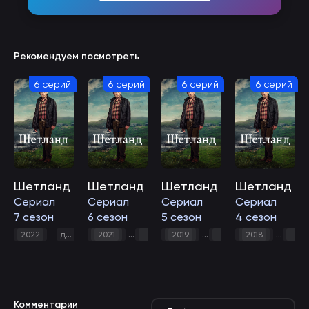
Рекомендуем посмотреть
6 серий
6 серий
6 серий
6 серий
Шетланд
Шетланд
Шетланд
Шетланд
Сериал
Сериал
Сериал
Сериал
7 сезон
6 сезон
5 сезон
4 сезон
,
драма
,
криминал
,
,
,
2022
детектив
2021
детектив
2019
драма
детектив
2018
криминал
драма
дете
Комментарии