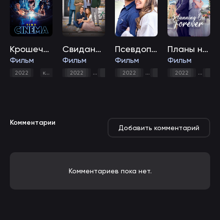
Крошечный кинотеатр
Свидания с Дилэни
Псевдопомолвка
Планы на вечность
Фильм
Фильм
Фильм
Фильм
,
ужасы
,
,
2022
комедия
2022
комедия
2022
мелодрама
драма
2022
комедия
ком
Комментарии
Добавить комментарий
Комментариев пока нет.