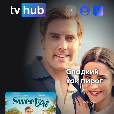
Фильм
Сладкий
как пирог
Sweet as Pie
2022
Канада