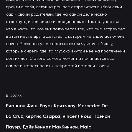
прийти в себя, девушка решает отправиться в яблоневый
сад к своим родителям, где на самом деле можно
отдохнуть, в том числе и эмоционально. Так получается,
что в какой-то момент получается так, что она встречает
в этом месте друга детства, с которым не виделась очень
давно. Внезапно у нее просыпаются чувства к Уиллу,
которые сидели где-то глубоко внутри нее на протяжении
долгих лет. С этого самого момент и начинается все
самое интересное в их непростой истории любви.
В ролях
Рианнон Фиш
Роурк Критчлоу
Mercedes De
,
,
La Cruz
Кертис Сзарка
Vincent Ross
Трэйси
,
,
,
Пауэр
Дэйв Кеннет МакКиннон
Maia
,
,