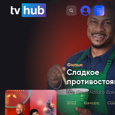
Фильм
Сладкое
противостоя
The Great Holiday Bak
2022
Канада
СШ
,