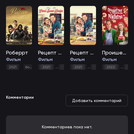
Роберрт
Рецепт любви
Рецепт любви
Проишествие с печеньем на Рождество
Фильм
Фильм
Фильм
Фильм
,
комедия
,
мюзикл
2021
боевик
2021
мелодрама
2021
мелодрама
2022
ком
Комментарии
Добавить комментарий
Комментариев пока нет.