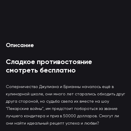
Смотреть Сладкое противостояние онлайн
Описание
(вы будете перенаправлены на другой сайт)
Сладкое противостояние
смотреть бесплатно
Соперничество Джулиана и Брианны началось ещё в
кулинарной школе, они много лет старались обходить друг
друга стороной, но судьба свела их вместе на шоу
"Пекарские войны", им предстоит побороться за звание
лучшего кондитера и приз в 50000 долларов. Смогут ли
они найти идеальный рецепт успеха и любви?