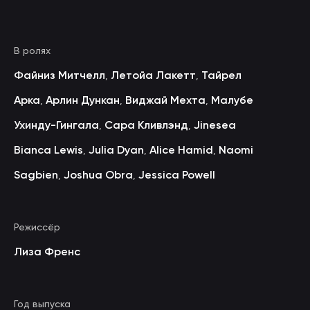
В ролях
Файниз Митчелл
Летойа Лакетт
Тайрел
,
,
Арка
Арлин Дункан
Виджай Мехта
Малубе
,
,
,
Ухинду-Гингала
Сара Кливлэнд
Jinesea
,
,
Bianca Lewis
Julia Dyan
Alice Hamid
Naomi
,
,
,
Sagbien
Joshua Obra
Jessica Powell
,
,
Режиссёр
Лиза Френс
Год выпуска