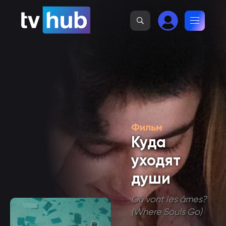
Фильм
Куда
уходят
души
Où vont les âmes?
(Where Souls Go)