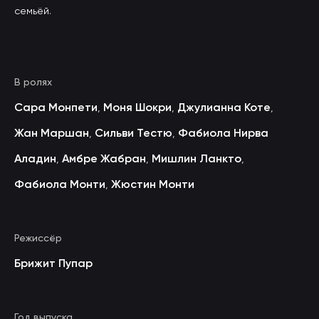
семьёй.
В ролях
Сара Монпети
Моня Шокри
Джулианна Коте
,
,
,
Жан Маршан
Сильви Тестю
Фабиола Нирва
,
,
Аладин
Амбре Жабран
Мишлин Ланкто
,
,
,
Фабиола Монти
Жюстин Монти
,
Режиссёр
Брижит Пупар
Год выпуска