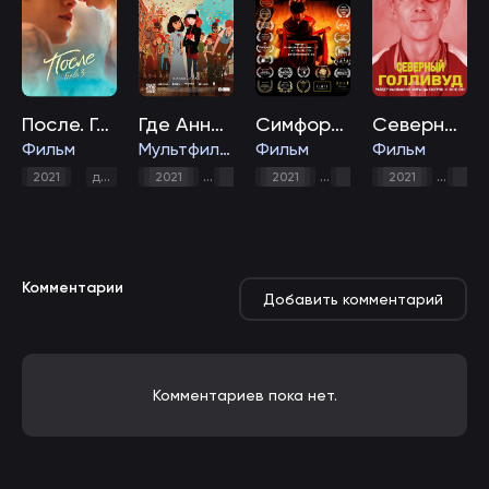
После. Глава 3
Где Анна Франк
Симфория
Северный Голливуд
Фильм
Мультфильм
Фильм
Фильм
,
мелодрама
,
,
,
,
2021
драма
2021
драма
2021
история
драма
мультфильм
2021
мелодрам
дра
Комментарии
Добавить комментарий
Комментариев пока нет.