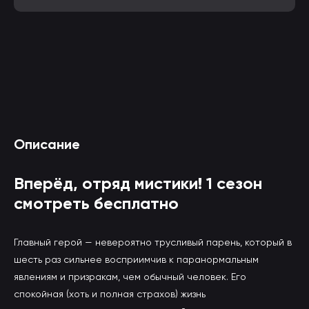
Смотреть Вперёд, отряд мистики! 1 сезон
Описание
онлайн
(вы будете перенаправлены на другой сайт)
Вперёд, отряд мистики! 1 сезон
смотреть бесплатно
Главный герой — невероятно трусливый парень, который в
шесть раз сильнее восприимчив к паранормальным
явлениям и призракам, чем обычный человек. Его
спокойная (хоть и полная страхов) жизнь