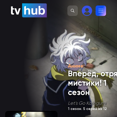
Аниме
Вперёд, отр
мистики! 1
сезон
Let's Go Kaikigumi
1 сезон
. 5 серий из 12