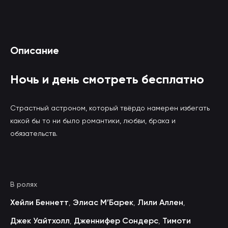
Смотреть Ночь и день онлайн
Описание
(вы будете перенаправлены на другой сайт)
Ночь и день смотреть бесплатно
Страстный астроном, который твёрдо намерен избегать
какой бы то ни было романтики, любви, брака и
обязательств.
В ролях
Хейли Беннетт
Элиас М’Барек
Лили Аллен
,
,
,
Джек Уайтхолл
Дженнифер Сондерс
Тимоти
,
,