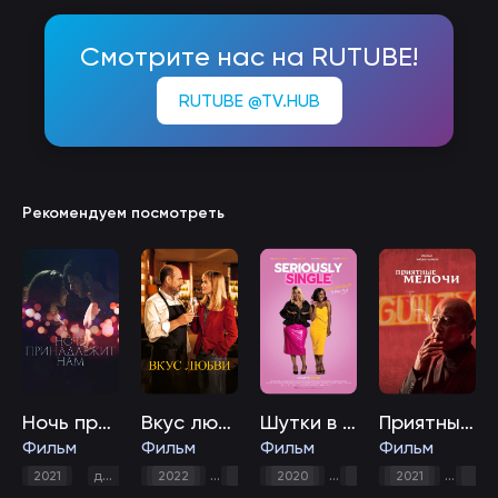
Смотрите нас на RUTUBE!
RUTUBE @TV.HUB
Рекомендуем посмотреть
Ночь принадлежит нам
Вкус любви
Шутки в сторону
Приятные мелочи
Фильм
Фильм
Фильм
Фильм
,
мелодрама
,
,
2021
драма
2022
комедия
2020
мелодрама
комедия
2021
мелодр
дра