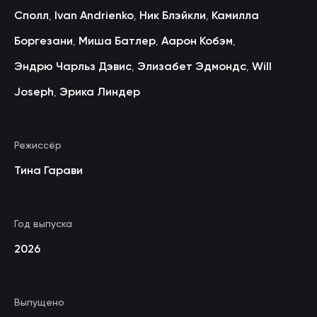
Сполл
Ivan Andrienko
Ник Блэйкли
Камилла
,
,
,
Боргезани
Миша Батлер
Аарон Кобэм
,
,
,
Эндрю Чарльз Дэвис
Элизабет Эдмондс
Will
,
,
Joseph
Эрика Линдер
,
Режиссёр
Тина Гарави
Год выпуска
2026
Выпущено