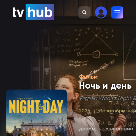
Фильм
Ночь и день
Virginia Woolf's Night 
2026
Великобритани
драма
мелодрама
,