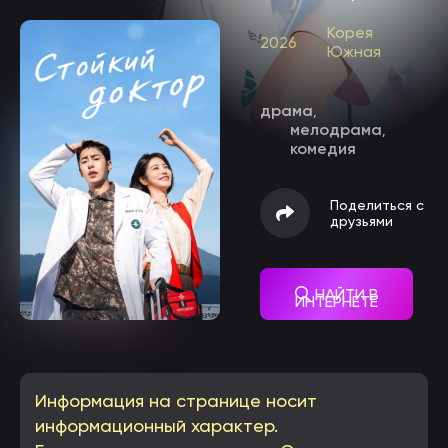
Корея
2026
Южная
драма
,
мелодрама
,
комедия
Поделиться с
друзьями
НАЙТИ В
ИНТЕРНЕТЕ
Информация на странице носит
информационный характер.