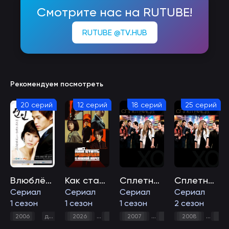
Смотрите нас на RUTUBE!
RUTUBE @TV.HUB
Рекомендуем посмотреть
20 серий
12 серий
18 серий
25 серий
Влюблённые
Как стать арендодателем в Южной Корее
Сплетница
Сплетница
Сериал
Сериал
Сериал
Сериал
1 сезон
1 сезон
1 сезон
2 сезон
,
комедия
,
мелодрама
,
,
,
2006
драма
2026
Комедия
2007
криминал
драма
2008
драма
мелодра
дра