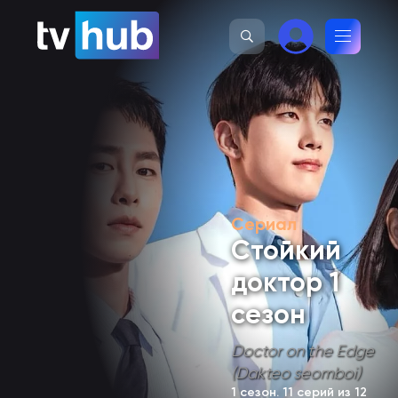
Сериал
Стойкий
доктор 1
сезон
Doctor on the Edge
(Dakteo seomboi)
1 сезон
. 11 серий из 12