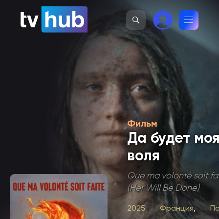
Фильм
Да будет мо
воля
Que ma volonté soit fa
(Her Will Be Done)
2025
Франция
П
,