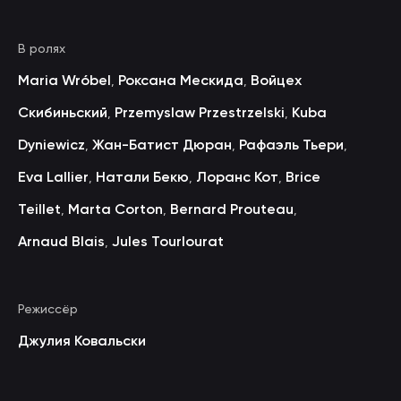
В ролях
Maria Wróbel
Роксана Мескида
Войцех
,
,
Скибиньский
Przemyslaw Przestrzelski
Kuba
,
,
Dyniewicz
Жан-Батист Дюран
Рафаэль Тьери
,
,
,
Eva Lallier
Натали Бекю
Лоранс Кот
Brice
,
,
,
Teillet
Marta Corton
Bernard Prouteau
,
,
,
Arnaud Blais
Jules Tourlourat
,
Режиссёр
Джулия Ковальски