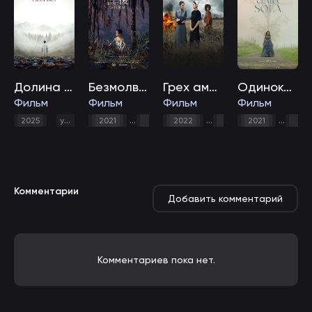
Долина улыбок
Безмолвная буря
Грех амишей
Одинокая Клара
Фильм
Фильм
Фильм
Фильм
,
драма
,
2025
ужасы
2021
драма
2022
короткометражка
драма
2021
дра
Комментарии
Добавить комментарий
Комментариев пока нет.