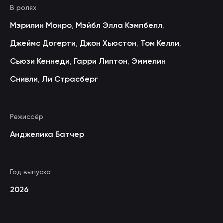
В ролях
Мэрилин Монро
Мэйбл Элла Кэмпбелл
,
,
Джеймс Догерти
Джон Хьюстон
Том Келли
,
,
,
Сьюзи Кеннеди
Гарри Липтон
Эммелин
,
,
Снивли
Ли Страсберг
,
Режиссёр
Анджелика Батчер
Год выпуска
2026