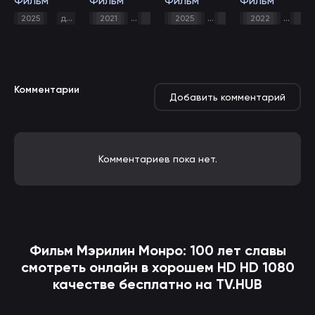
Фильм
Фильм
Фильм
Фильм
,
комедия
,
,
биография
,
2025
документальный
2021
биография
2025
документальный
Документальный
2022
био
Комментарии
Добавить комментарий
Комментариев пока нет.
Фильм
Мэрилин Монро: 100 лет славы
смотреть онлайн в хорошем HD HD 1080
качестве бесплатно на TV.HUB