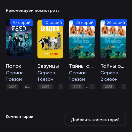
Рекомендуем посмотреть
10 серий
10 серий
26 серий
26 серий
Поток
Безумцы
Тайны острова Мако
Тайны острова Мако
Cериал
Сериал
Сериал
Сериал
1 сезон
1 сезон
1 сезон
2 сезон
,
фантастика
,
,
2019
драма
2019
комедия
2013
драма
2015
комедия
дра
Комментарии
Добавить комментарий