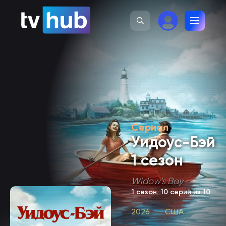
Сериал
Уидоус-Бэй
1 сезон
Widow's Bay
1 сезон
. 10 серий из 10
2026
США