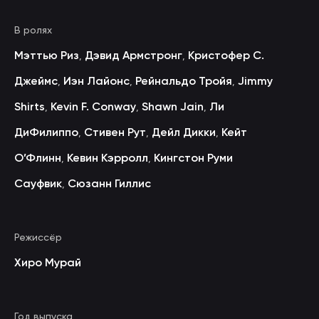
В ролях
Мэттью Риз
Дэвид Армстронг
Кристофер С.
,
,
Джеймс
Иэн Лайонс
Рейнальдо Тройя
Jimmy
,
,
,
Shirts
Kevin F. Conway
Shawn Jain
Ли
,
,
,
ДиФилиппо
Стивен Рут
Дейл Дикки
Кейт
,
,
,
О’Флинн
Кевин Кэрролл
Кингстон Руми
,
,
Сауфвик
Сюзанн Гиллис
,
Режиссёр
Хиро Мурай
Год выпуска