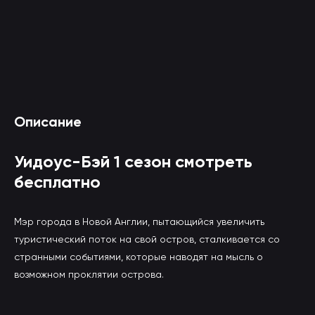
Смотреть Уидоус-Бэй 1 сезон онлайн
Описание
(вы будете перенаправлены на другой сайт)
Уидоус-Бэй 1 сезон смотреть
бесплатно
Мэр города в Новой Англии, пытающийся увеличить
туристический поток на свой остров, сталкивается со
странными событиями, которые наводят на мысль о
возможном проклятии острова.