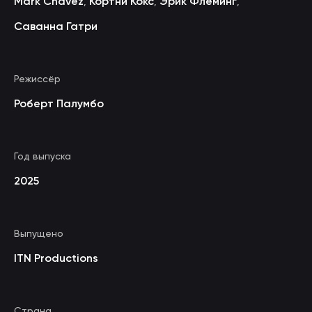
Mark Chavez
Кортни Кокс
Эрик Флеминг
,
,
,
Саванна Гатри
Режиссёр
Роберт Палумбо
Год выпуска
2025
Выпущено
ITN Productions
Страна