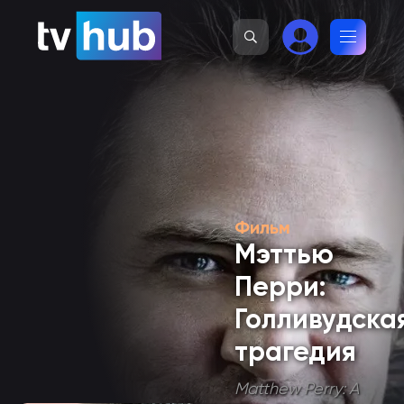
Фильм
Мэттью
Перри:
Голливудска
трагедия
Matthew Perry: A