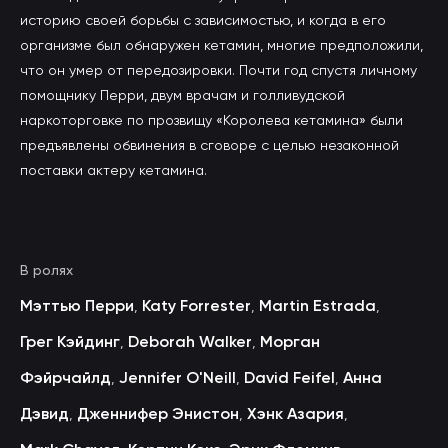
историю своей борьбы с зависимостью, и когда в его
организме был обнаружен кетамин, многие предположили,
что он умер от передозировки. Почти год спустя личному
помощнику Перри, двум врачам и голливудской
наркоторговке по прозвищу «Королева кетамина» были
предъявлены обвинения в сговоре с целью незаконной
поставки актеру кетамина.
В ролях
Мэттью Перри
Katy Forrester
Martin Estrada
,
,
,
Грег Кэйдинг
Deborah Walker
Морган
,
,
Фэйрчайлд
Jennifer O'Neill
David Feifel
Анна
,
,
,
Дэвид
Дженнифер Энистон
Хэнк Азария
,
,
,