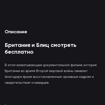
Смотреть Британия и Блиц онлайн
Описание
(вы будете перенаправлены на другой сайт)
Британия и Блиц смотреть
бесплатно
В этом захватывающем документальном фильме история
Британии во время Второй мировой войны оживает
благодаря ярким восстановленным архивным кадрам и
свидетельствам очевидцев.