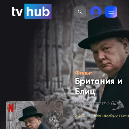
Фильм
Британия и
Блиц
Britain and the Blitz
2025
Великобритани