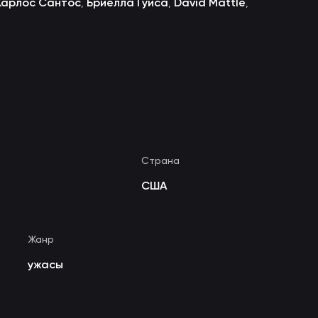
Карлос Сантос
Бриелла Гуиса
David Mattle
,
,
,
Страна
США
Жанр
ужасы