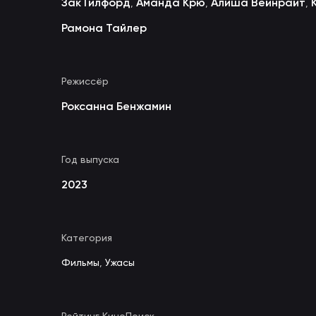
Зак Гилфорд
Аманда Крю
Алиша Вейнрайт
,
,
,
Рамона Тайлер
Режиссёр
Роксанна Бенжамин
Год выпуска
2023
Категория
Фильмы
,
Ужасы
Рейтинг КиноПоиск