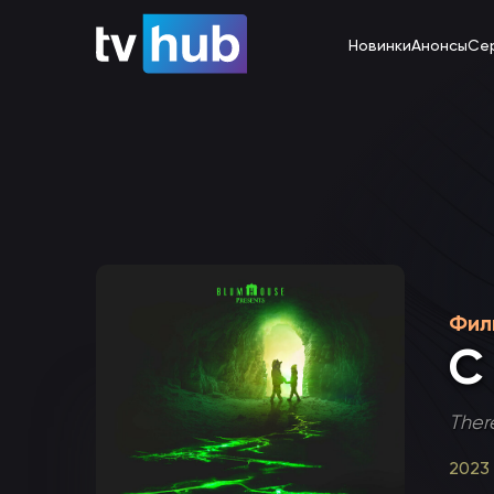
Новинки
Анонсы
Се
Фил
С
Ther
2023