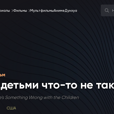
риалы
Фильмы
Мультфильмы
Аниме
Дунхуа
ьм
 детьми что-то не та
e's Something Wrong with the Children
США