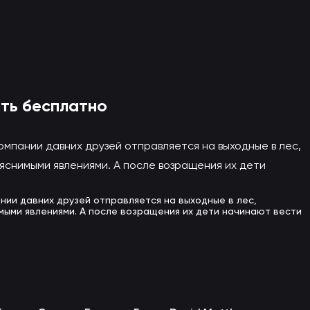
к онлайн
йт)
еть бесплатно
омпании давних друзей отправляется на выходные в лес,
яснимыми явлениями. А после возращения их дети
нии давних друзей отправляется на выходные в лес,
мыми явлениями. А после возращения их дети начинают вести