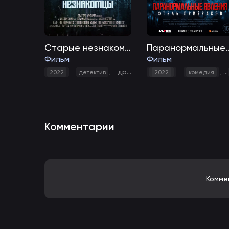
Старые незнакомцы
Паранормальные явления
Фильм
Фильм
,
драма
,
ужасы
,
фантастика
,
2022
детектив
2022
комедия
Комментарии
Комме