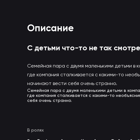
Описание
Смотреть С детьми что-то не та
(вы будете перенаправлены на другой са
С детьми что-то не так смотр
Семейная пара с двумя маленькими детьми в к
где компания сталкивается с какими-то необъ
начинают вести себя очень странно.
Семейная пара с двумя маленькими детьми в компа
где компания сталкивается с какими-то необъясни
себя очень странно.
В ролях