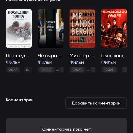
Последняя гонка
Четырнадцать дней - История любви
Мистер Ландсбергис
Пылающий меч
Фильм
Фильм
Фильм
Фильм
,
драма
,
спорт
,
2022
биография
2022
драма
2021
документальный
2021
боев
Комментарии
Добавить комментарий
Комментариев пока нет.