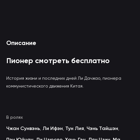
Смотреть Пионер онлайн
Описание
(вы будете перенаправлены на другой сайт)
Пионер смотреть бесплатно
История жизни и последних дней Ли Дачжао, пионера
коммунистического движения Китая.
В ролях
Чжан Сунвэнь
Ли Ифэн
Тун Лия
Чэнь Тайшэн
,
,
,
,
Пэн Юйчан
Ли Цзюсяо
Хань Гэн
Лян Цзин
Ма
,
,
,
,