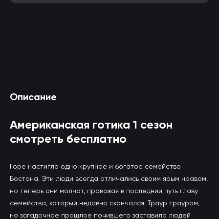
Смотреть Американская готика 1 сезон онлайн
Описание
(вы будете перенаправлены на другой сайт)
Американская готика 1 сезон
смотреть бесплатно
Горе настигло одно крупное и богатое семейство
Бостона. Эти люди всегда отличались своим ярым нравом,
но теперь они молчат, провожая в последний путь главу
семейства, который недавно скончался. Траур трауром,
но загадочное прошлое почившего заставило людей