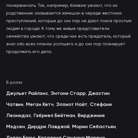
понервничать. Так, например, близкие узнают, что их
родственник оказывается замешан в череде жестоких
преступлений, которые до сих пор не дают покоя простым
людям в городе. К тому же живые представители
семейства узнают, что среди них есть предатель, который
знал обо всех планах усопшего и до сих пор планирует
продолжать его дело.
В ролях
Джульет Райлэнс
Энтони Старр
Джастин
,
,
Чатвин
Меган Кетч
Эллиот Найт
Стефани
,
,
,
Леонидас
Гэбриел Бейтман
Вирджиния
,
,
Мэдсен
Дирдри Лавджой
Морин Себастьян
,
,
,
Дилан Брюс
Каталина Сандино Морено
,
,