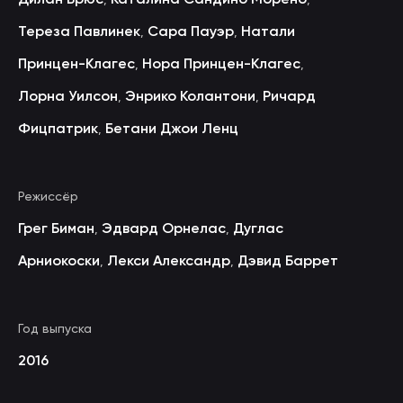
Тереза Павлинек
Сара Пауэр
Натали
,
,
Принцен-Клагес
Нора Принцен-Клагес
,
,
Лорна Уилсон
Энрико Колантони
Ричард
,
,
Фицпатрик
Бетани Джои Ленц
,
Режиссёр
Грег Биман
Эдвард Орнелас
Дуглас
,
,
Арниокоски
Лекси Александр
Дэвид Баррет
,
,
Год выпуска
2016