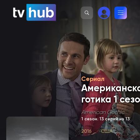
Сериал
Американск
готика 1 сез
American Gothic
1 сезон
. 13 серий из 13
2016
США